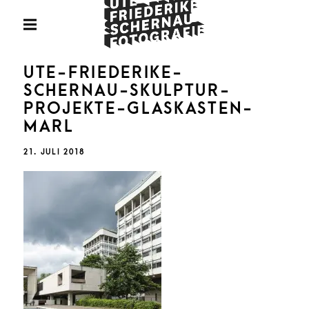
Skip
Fotografie
to
PRIMARY
MENU
content
U
UTE-FRIEDERIKE-
SCHERNAU-SKULPTUR-
PROJEKTE-GLASKASTEN-
MARL
FRIED
POSTED
21. JULI 2018
ON
SCHE