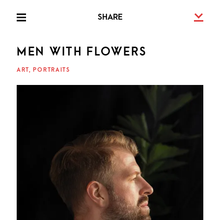
Skip
U
SHARE
to
PRIMARY
MENU
content
MEN WITH FLOWERS
FRIED
ART
PORTRAITS
SCHE