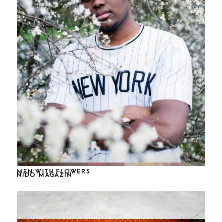
OLGA
PLASTICTALES BUCH- UND AUSSTELLUNGSPROJEKT
ERWIN HAPKE FÜR ART MAGAZIN
MEN WITH FLOWERS
NIDO MAGAZIN