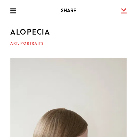
Skip
U
SHARE
to
PRIMARY
MENU
content
ALOPECIA
FRIED
ART
PORTRAITS
SCHE