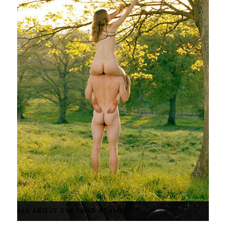
JUWELIER J.C. OSTHUES
PORTRAITS BLACK & WHITE
PATTERN PORTRAITS
SWANTJE HINRICHSEN
ALL ABOUT EVE (AND ADAM)