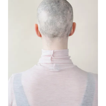
VERY NEW INTERIORS
BELEGEXEMPLARE
SKULPTUR PROJEKTE – REPORTAGE FÜRS ART
MAGAZIN
STUDIO AWEARE
TASHINA MENDE PANTOMIMIN