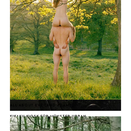
PORTRAITS BLACK & WHITE
PATTERN PORTRAITS
SWANTJE HINRICHSEN
ALL ABOUT EVE (AND ADAM)
KIKAKU KIOSK FÜR MÜNSTER URBAN