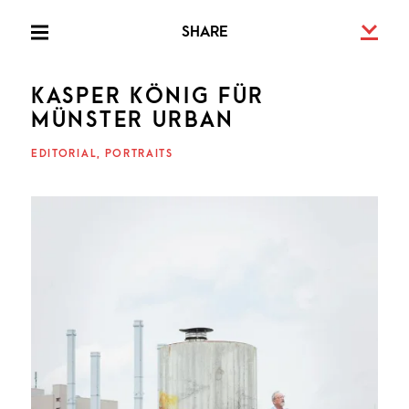
Skip
U
SHARE
to
PRIMARY
MENU
content
KASPER KÖNIG FÜR
FRIED
MÜNSTER URBAN
EDITORIAL
PORTRAITS
SCHE